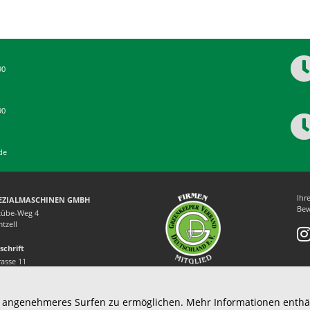
90
90
de
Ihr
PEZIALMASCHINEN GMBH
Bew
tübe-Weg 4
tzell
schrift
rasse 11
tzell
n angenehmeres Surfen zu ermöglichen. Mehr Informationen enthä